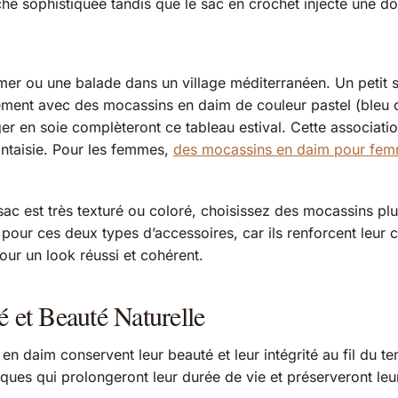
e sophistiquée tandis que le sac en crochet injecte une dose
mer ou une balade dans un village méditerranéen. Un petit 
ment avec des mocassins en daim de couleur pastel (bleu ci
ger en soie complèteront ce tableau estival. Cette associati
antaisie. Pour les femmes,
des mocassins en daim pour fe
e sac est très texturé ou coloré, choisissez des mocassins pl
e pour ces deux types d’accessoires, car ils renforcent leur 
our un look réussi et cohérent.
é et Beauté Naturelle
 daim conservent leur beauté et leur intégrité au fil du te
iques qui prolongeront leur durée de vie et préserveront leu