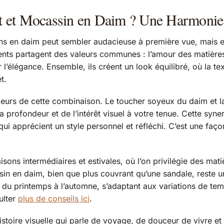
t et Mocassin en Daim ? Une Harmonie
ns en daim peut sembler audacieuse à première vue, mais el
ts partagent des valeurs communes : l’amour des matières na
 l’élégance. Ensemble, ils créent un look équilibré, où la 
t.
ajeurs de cette combinaison. Le toucher soyeux du daim et la
a profondeur et de l’intérêt visuel à votre tenue. Cette syner
qui apprécient un style personnel et réfléchi. C’est une faç
isons intermédiaires et estivales, où l’on privilégie des mat
ssin en daim, bien que plus couvrant qu’une sandale, reste u
du printemps à l’automne, s’adaptant aux variations de tem
ulter
plus de conseils ici
.
oire visuelle qui parle de voyage, de douceur de vivre et d’