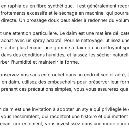
n, en raphia ou en fibre synthétique, il est généralement re
 frottements excessifs et le séchage en machine, qui pourra
leur directe. Un brossage doux peut aider à redonner du volum
e attention particulière. Le daim est une matière délicate qu
’achat avec un spray adapté. Pour le nettoyage, utilisez un
de tache plus tenace, une gomme à daim ou un nettoyant spéc
 dans des conditions humides, et laissez-les sécher naturellem
orber l’humidité et maintenir la forme.
servez vos sacs en crochet dans un endroit sec et aéré, à l’
ns en daim, utilisez des embauchoirs pour préserver leur fo
En prenant ces précautions simples, vous vous assurerez que 
aim est une invitation à adopter un style qui privilégie le c
 vous ressemblent, qui racontent une histoire et qui mettent 
etenant correctement, vous investissez dans une mode durabl