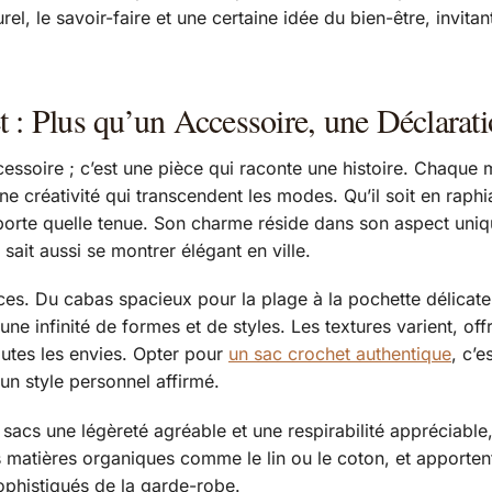
rel, le savoir-faire et une certaine idée du bien-être, invit
t : Plus qu’un Accessoire, une Déclarat
essoire ; c’est une pièce qui raconte une histoire. Chaque ma
une créativité qui transcendent les modes. Qu’il soit en raph
’importe quelle tenue. Son charme réside dans son aspect un
 sait aussi se montrer élégant en ville.
es. Du cabas spacieux pour la plage à la pochette délicate
 une infinité de formes et de styles. Les textures varient, of
toutes les envies. Opter pour
un sac crochet authentique
, c’e
 un style personnel affirmé.
 sacs une légèreté agréable et une respirabilité appréciable,
s matières organiques comme le lin ou le coton, et apporten
ophistiqués de la garde-robe.