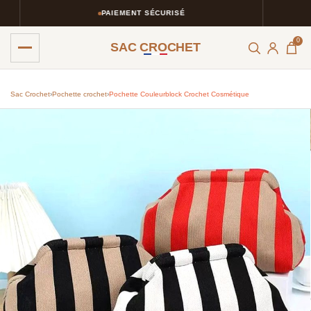
PAIEMENT SÉCURISÉ
0
SAC CROCHET
Sac Crochet
›
Pochette crochet
›
Pochette Couleurblock Crochet Cosmétique