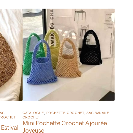
AC
CATALOGUE
,
POCHETTE CROCHET
,
SAC BANANE
CROCHET
,
CROCHET
Mini Pochette Crochet Ajourée
Estival
Joyeuse