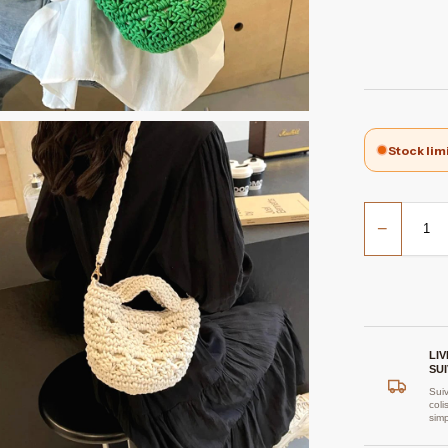
Stock lim
−
LI
SUI
Suiv
coli
sim