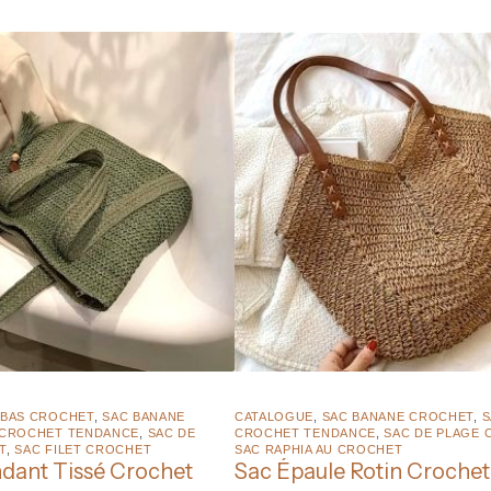
BAS CROCHET
,
SAC BANANE
CATALOGUE
,
SAC BANANE CROCHET
,
S
 CROCHET TENDANCE
,
SAC DE
CROCHET TENDANCE
,
SAC DE PLAGE 
T
,
SAC FILET CROCHET
SAC RAPHIA AU CROCHET
ndant Tissé Crochet
Sac Épaule Rotin Crochet 