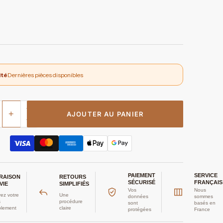
ité
Dernières pièces disponibles
+
AJOUTER AU PANIER
PAIEMENT
SERVICE
VRAISON
RETOURS
SÉCURISÉ
FRANÇAIS
VIE
SIMPLIFIÉS
Vos
Nous
ez votre
Une
données
sommes
s
procédure
sont
basés en
plement
claire
protégées
France