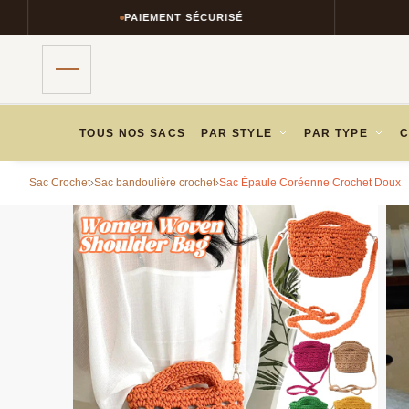
PAIEMENT SÉCURISÉ
RETOURS 
TOUS NOS SACS
PAR STYLE
PAR TYPE
C
Sac Crochet
›
Sac bandoulière crochet
›
Sac Épaule Coréenne Crochet Doux