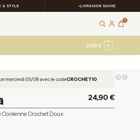
LIVRAISON SUIVIE
0
0,00
€
0
ce mercredi 05/08 avec le code
CROCHET10
a
24,90
€
e Coréenne Crochet Doux