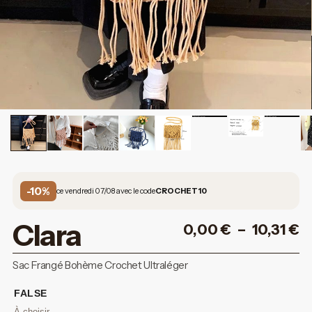
-10%
ce vendredi 07/08 avec le code
CROCHET10
Clara
0,00
€
–
10,31
€
Sac Frangé Bohème Crochet Ultraléger
FALSE