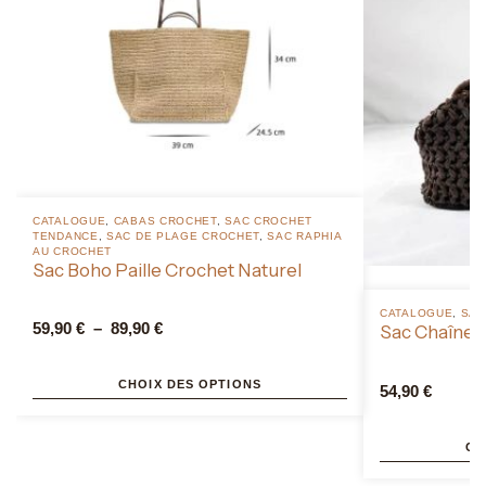
CATALOGUE
,
CABAS CROCHET
,
SAC CROCHET
TENDANCE
,
SAC DE PLAGE CROCHET
,
SAC RAPHIA
AU CROCHET
Sac Boho Paille Crochet Naturel
CATALOGUE
,
SAC
59,90
€
–
89,90
€
Sac Chaîne R
CHOIX DES OPTIONS
54,90
€
CH