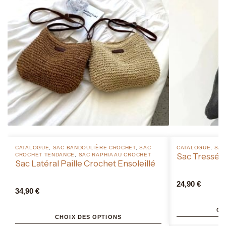
CATALOGUE
,
SAC BANDOULIÈRE CROCHET
,
SAC
CATALOGUE
,
SAC
Sac Tressé 
CROCHET TENDANCE
,
SAC RAPHIA AU CROCHET
Sac Latéral Paille Crochet Ensoleillé
24,90
€
34,90
€
CH
CHOIX DES OPTIONS