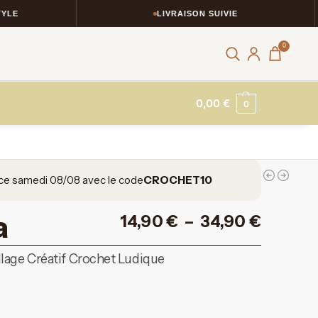
LIVRAISON SUIVIE
0
0,00
€
0
ce samedi 08/08 avec le code
CROCHET10
a
14,90
€
–
34,90
€
lage Créatif Crochet Ludique