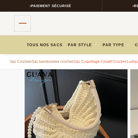
PAIEMENT SÉCURISÉ
RETOURS SIMPLI
TOUS NOS SACS
PAR STYLE
PAR TYPE
C
Sac Crochet
›
Sac bandoulière crochet
›
Sac Coquillage Créatif Crochet Ludiq