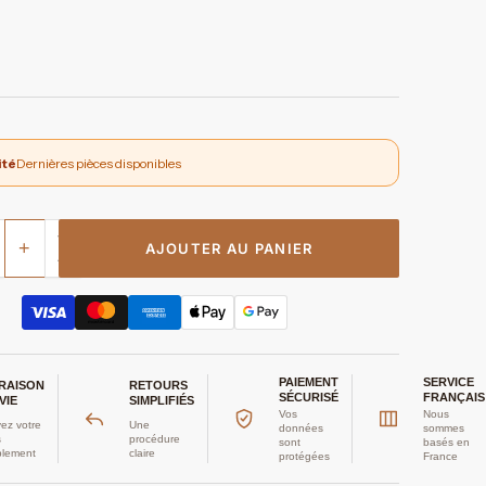
ité
Dernières pièces disponibles
+
AJOUTER AU PANIER
PAIEMENT
SERVICE
VRAISON
RETOURS
SÉCURISÉ
FRANÇAIS
VIE
SIMPLIFIÉS
Vos
Nous
ez votre
Une
données
sommes
s
procédure
sont
basés en
plement
claire
protégées
France