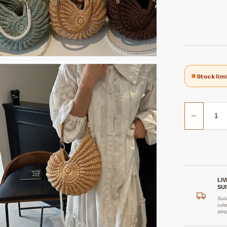
Stock lim
−
LI
SUI
Suiv
coli
sim