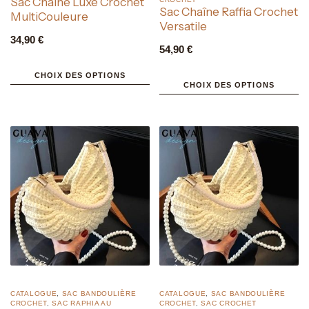
Sac Chaîne Luxe Crochet
Sac Chaîne Raffia Crochet
MultiCouleure
Versatile
34,90
€
54,90
€
CHOIX DES OPTIONS
CHOIX DES OPTIONS
CATALOGUE
,
SAC BANDOULIÈRE
CATALOGUE
,
SAC BANDOULIÈRE
CROCHET
,
SAC RAPHIA AU
CROCHET
,
SAC CROCHET