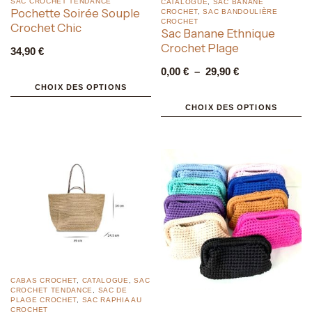
SAC CROCHET TENDANCE
CATALOGUE
,
SAC BANANE
Pochette Soirée Souple
CROCHET
,
SAC BANDOULIÈRE
CROCHET
Crochet Chic
Sac Banane Ethnique
Crochet Plage
34,90
€
0,00
€
–
29,90
€
CHOIX DES OPTIONS
CHOIX DES OPTIONS
CABAS CROCHET
,
CATALOGUE
,
SAC
CROCHET TENDANCE
,
SAC DE
PLAGE CROCHET
,
SAC RAPHIA AU
CROCHET