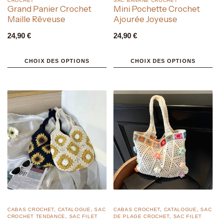
CROCHET
SAC BANANE CROCHET
Grand Panier Crochet
Mini Pochette Crochet
Maille Rêveuse
Ajourée Joyeuse
24,90
€
24,90
€
CHOIX DES OPTIONS
CHOIX DES OPTIONS
CABAS CROCHET
,
CATALOGUE
,
SAC
CABAS CROCHET
,
CATALOGUE
,
SAC
CROCHET TENDANCE
,
SAC FILET
DE PLAGE CROCHET
,
SAC FILET