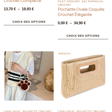
Crochet Compacte
FILET CROCHET
,
SAC RAPHIA AU
CROCHET
13,70
€
–
19,93
€
Pochette Ovale Coquille
Crochet Élégante
CHOIX DES OPTIONS
0,00
€
–
34,90
€
CHOIX DES OPTIONS
CATALOGUE
,
POCHETTE CROCHET
,
CATALOGUE
,
POCHETTE CROCHET
,