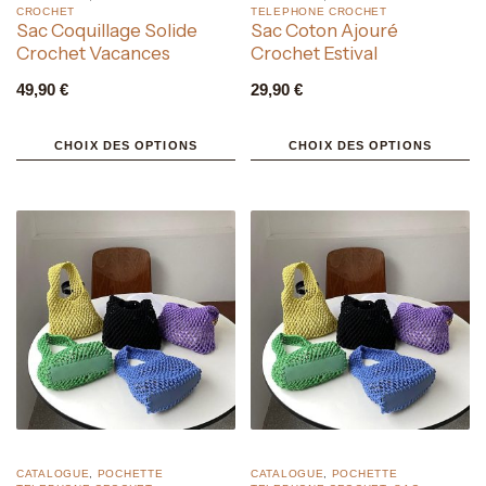
CROCHET
TELEPHONE CROCHET
Sac Coquillage Solide
Sac Coton Ajouré
Crochet Vacances
Crochet Estival
49,90
€
29,90
€
CHOIX DES OPTIONS
CHOIX DES OPTIONS
CATALOGUE
,
POCHETTE
CATALOGUE
,
POCHETTE