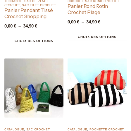
TENDANCE
,
SAC DE PLAGE
CROCHET
,
SAC ROND CROCHET
Panier Rond Rotin
CROCHET
,
SAC FILET CROCHET
Panier Pendant Tissé
Crochet Plage
Crochet Shopping
0,00
€
–
34,90
€
0,00
€
–
34,90
€
CHOIX DES OPTIONS
CHOIX DES OPTIONS
CATALOGUE
,
SAC CROCHET
CATALOGUE
,
POCHETTE CROCHET
,