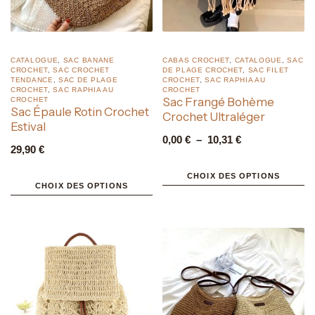
CATALOGUE
,
SAC BANANE
CABAS CROCHET
,
CATALOGUE
,
SAC
CROCHET
,
SAC CROCHET
DE PLAGE CROCHET
,
SAC FILET
TENDANCE
,
SAC DE PLAGE
CROCHET
,
SAC RAPHIA AU
CROCHET
,
SAC RAPHIA AU
CROCHET
Sac Frangé Bohème
CROCHET
Sac Épaule Rotin Crochet
Crochet Ultraléger
Estival
0,00
€
–
10,31
€
29,90
€
CHOIX DES OPTIONS
CHOIX DES OPTIONS