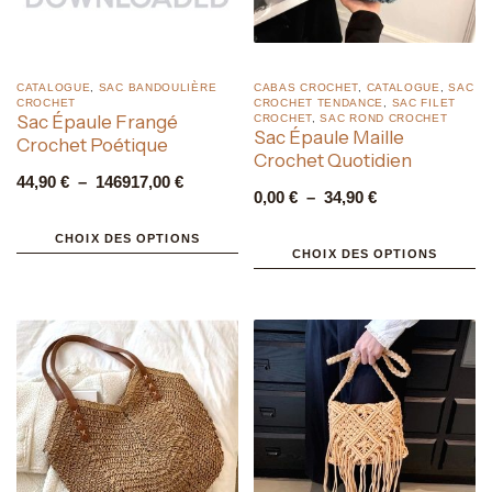
CATALOGUE
,
SAC BANDOULIÈRE
CABAS CROCHET
,
CATALOGUE
,
SAC
CROCHET
CROCHET TENDANCE
,
SAC FILET
Sac Épaule Frangé
CROCHET
,
SAC ROND CROCHET
Sac Épaule Maille
Crochet Poétique
Crochet Quotidien
44,90
€
–
146917,00
€
0,00
€
–
34,90
€
CHOIX DES OPTIONS
CHOIX DES OPTIONS