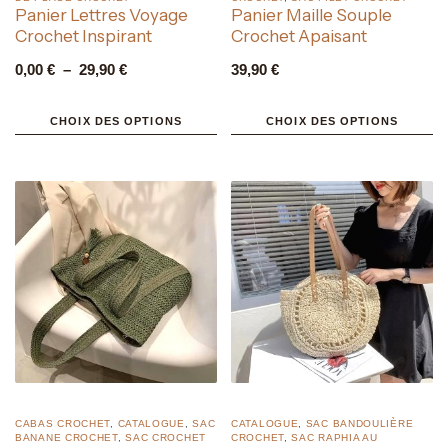
Panier Lettres Voyage
Panier Maille Souple
Crochet Inspirant
Crochet Apaisant
0,00
€
–
29,90
€
39,90
€
CHOIX DES OPTIONS
CHOIX DES OPTIONS
CABAS CROCHET
,
CATALOGUE
,
SAC
CATALOGUE
,
SAC BANDOULIÈRE
BANANE CROCHET
,
SAC CROCHET
CROCHET
,
SAC RAPHIA AU