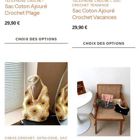
TELEPHONE CROCHET
TELEPHONE CROCHET
,
SAC
Sac Coton Ajouré
CROCHET TENDANCE
Sac Coton Ajouré
Crochet Plage
Crochet Vacances
29,90
€
29,90
€
CHOIX DES OPTIONS
CHOIX DES OPTIONS
CABAS CROCHET
,
CATALOGUE
,
SAC