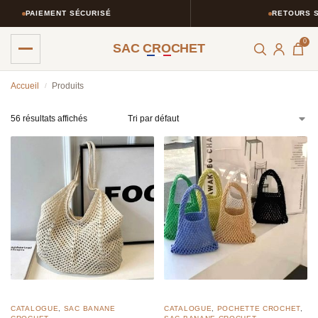
T SÉCURISÉ
RETOURS SIMPLIFIÉS
0
SAC CROCHET
Accueil
Produits
/
56 résultats affichés
CATALOGUE
,
SAC BANANE
CATALOGUE
,
POCHETTE CROCHET
,